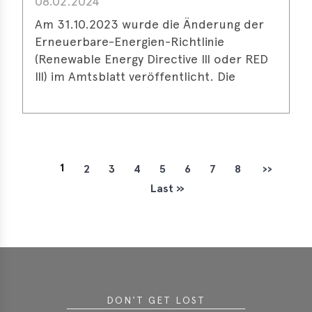
08.02.2024
Am 31.10.2023 wurde die Änderung der
Erneuerbare-Energien-Richtlinie
(Renewable Energy Directive III oder RED
III) im Amtsblatt veröffentlicht. Die
1
2
3
4
5
6
7
8
››
Current
Page
Page
Page
Page
Page
Page
Page
Next pa
P
Last »
page
a
Last page
g
i
n
a
t
i
DON'T GET LOST
o