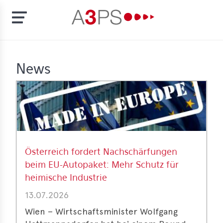
Skip
to
t
News
main
content
ion
tement
rd
f
Österreich fordert Nachschärfungen
al
beim EU-Autopaket: Mehr Schutz für
pliance
heimische Industrie
bers
13.07.2026
Wien – Wirtschaftsminister Wolfgang
bership