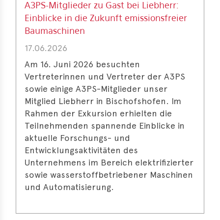
A3PS-Mitglieder zu Gast bei Liebherr:
erences
Einblicke in die Zukunft emissionsfreier
Baumaschinen
-
17.06.2026
lity
5
Am 16. Juni 2026 besuchten
Vertreterinnen und Vertreter der A3PS
t
sowie einige A3PS-Mitglieder unser
ferences
Mitglied Liebherr in Bischofshofen. Im
-
Rahmen der Exkursion erhielten die
lity
Teilnehmenden spannende Einblicke in
6
aktuelle Forschungs- und
ts
Entwicklungsaktivitäten des
Unternehmens im Bereich elektrifizierter
act
sowie wasserstoffbetriebener Maschinen
und Automatisierung.
in
bers