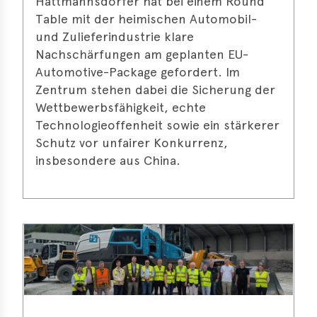
Hattmannsdorfer hat bei einem Round
s
Table mit der heimischen Automobil-
s
und Zulieferindustrie klare
Nachschärfungen am geplanten EU-
s
Automotive-Package gefordert. Im
Zentrum stehen dabei die Sicherung der
schreibungen
Wettbewerbsfähigkeit, echte
ications
Technologieoffenheit sowie ein stärkerer
Schutz vor unfairer Konkurrenz,
llenangebote
insbesondere aus China.
ices
S
dmaps
ert
ups
tion
ers