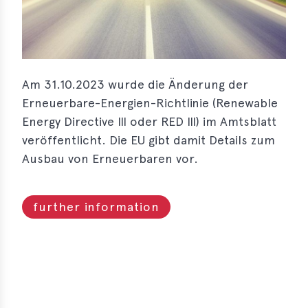
s
s
s
Am 31.10.2023 wurde die Änderung der
schreibungen
Erneuerbare-Energien-Richtlinie (Renewable
ications
Energy Directive III oder RED III) im Amtsblatt
veröffentlicht. Die EU gibt damit Details zum
llenangebote
Ausbau von Erneuerbaren vor.
ices
S
further information
dmaps
ert
ups
tion
ers