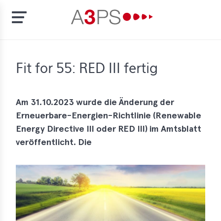
Skip
to
t
Fit for 55: RED III fertig
main
content
ion
tement
Am 31.10.2023 wurde die Änderung der
Erneuerbare-Energien-Richtlinie (Renewable
rd
Energy Directive III oder RED III) im Amtsblatt
f
veröffentlicht. Die
al
pliance
bers
bership