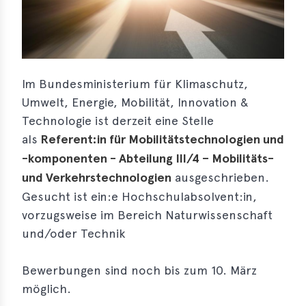
s
s
s
Im Bundesministerium für Klimaschutz,
schreibungen
Umwelt, Energie, Mobilität, Innovation &
ications
Technologie ist derzeit eine Stelle
als
Referent:in für Mobilitätstechnologien und
llenangebote
-komponenten - Abteilung III/4 – Mobilitäts-
ices
und Verkehrstechnologien
ausgeschrieben.
Gesucht ist ein:e Hochschulabsolvent:in,
S
vorzugsweise im Bereich Naturwissenschaft
dmaps
und/oder Technik
ert
ups
Bewerbungen sind noch bis zum 10. März
tion
möglich.
ers