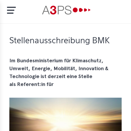
Skip
to
t
Stellenausschreibung BMK
main
content
ion
tement
Im Bundesministerium für Klimaschutz,
Umwelt, Energie, Mobilität, Innovation &
rd
Technologie ist derzeit eine Stelle
f
als Referent:in für
al
pliance
bers
bership