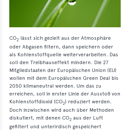
s
s
s
CO
lässt sich gezielt aus der Atmosphäre
schreibungen
2
oder Abgasen filtern, dann speichern oder
ications
als Kohlenstoffquelle weiterverarbeiten. Das
llenangebote
soll den Treibhauseffekt mindern. Die 27
Mitglied­staaten der Europäischen Union (EU)
ices
wollen mit dem Europäischen Green Deal bis
2050 klima­neutral werden. Um das zu
S
dmaps
erreichen, soll in erster Linie der Ausstoß von
Kohlenstoffdioxid (CO
) reduziert werden.
ert
2
ups
Doch inzwischen wird auch über Methoden
diskutiert, mit denen CO
aus der Luft
2
tion
gefiltert und unterirdisch gespeichert
ers