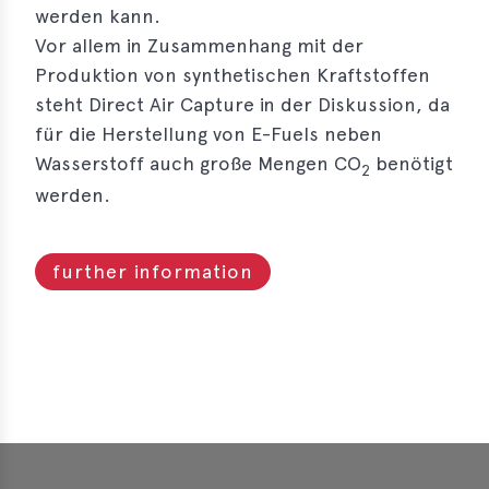
werden kann.
erences
Vor allem in Zusammenhang mit der
Produktion von synthetischen Kraftstoffen
-
steht Direct Air Capture in der Diskussion, da
lity
für die Herstellung von E-Fuels neben
5
Wasserstoff auch große Mengen CO
benötigt
2
t
werden.
ferences
-
lity
further information
6
ts
act
in
‹‹ previous
next ››
bers