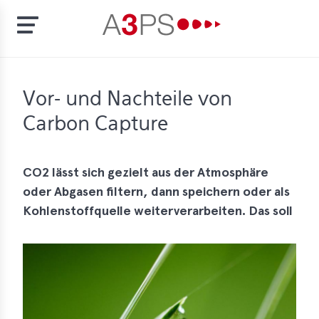
Skip
to
t
Vor- und Nachteile von
main
content
Carbon Capture
ion
tement
rd
CO2 lässt sich gezielt aus der Atmosphäre
oder Abgasen filtern, dann speichern oder als
f
Kohlenstoffquelle weiterverarbeiten. Das soll
al
pliance
bers
bership