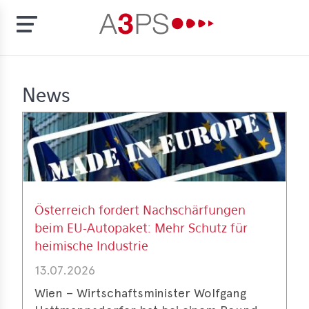
Skip
to
t
News
main
content
ion
tement
rd
f
Österreich fordert Nachschärfungen
al
beim EU-Autopaket: Mehr Schutz für
pliance
heimische Industrie
bers
13.07.2026
Wien – Wirtschaftsminister Wolfgang
bership