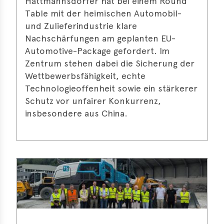
Hattmannsdorfer hat bei einem Round
s
Table mit der heimischen Automobil-
s
und Zulieferindustrie klare
Nachschärfungen am geplanten EU-
s
Automotive-Package gefordert. Im
Zentrum stehen dabei die Sicherung der
schreibungen
Wettbewerbsfähigkeit, echte
ications
Technologieoffenheit sowie ein stärkerer
Schutz vor unfairer Konkurrenz,
llenangebote
insbesondere aus China.
ices
S
dmaps
ert
ups
tion
ers