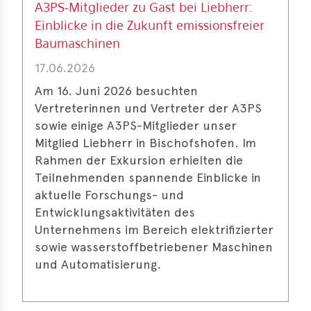
A3PS-Mitglieder zu Gast bei Liebherr:
erences
Einblicke in die Zukunft emissionsfreier
Baumaschinen
-
17.06.2026
lity
5
Am 16. Juni 2026 besuchten
Vertreterinnen und Vertreter der A3PS
t
sowie einige A3PS-Mitglieder unser
ferences
Mitglied Liebherr in Bischofshofen. Im
-
Rahmen der Exkursion erhielten die
lity
Teilnehmenden spannende Einblicke in
6
aktuelle Forschungs- und
ts
Entwicklungsaktivitäten des
Unternehmens im Bereich elektrifizierter
act
sowie wasserstoffbetriebener Maschinen
und Automatisierung.
in
bers