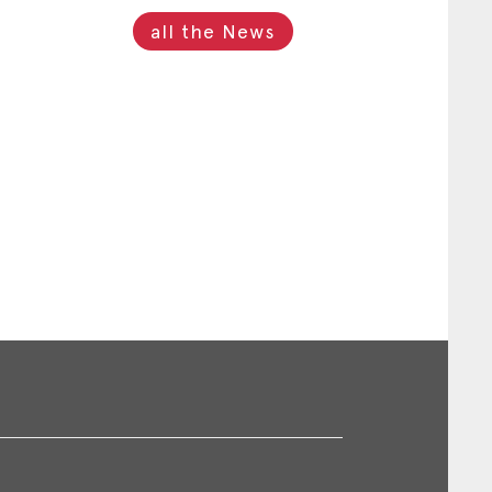
all the News
s