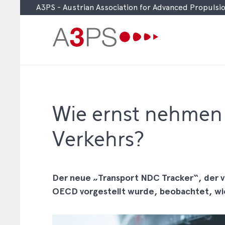
A3PS - Austrian Association for Advanced Propuls
Skip
to
main
content
Wie ernst nehmen 
Verkehrs?
Der neue „Transport NDC Tracker“, der v
OECD vorgestellt wurde, beobachtet, wie