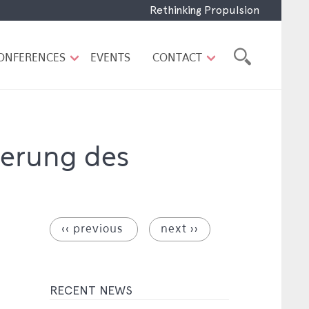
Rethinking Propulsion
ONFERENCES
EVENTS
CONTACT
ierung des
‹‹ previous
next ››
RECENT NEWS