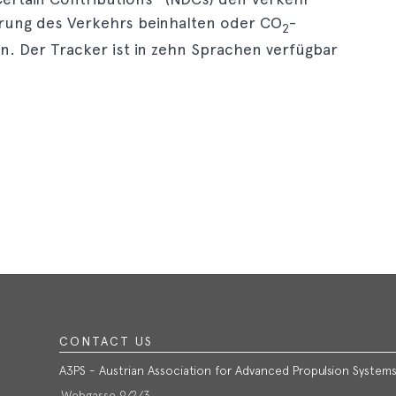
ung des Verkehrs beinhalten oder CO
-
2
n. Der Tracker ist in zehn Sprachen verfügbar
CONTACT US
A3PS - Austrian Association for Advanced Propulsion System
Webgasse 9/2/3