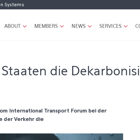
ion Systems
H
A
U
ABOUT
MEMBERS
NEWS
SERVICES
C
P
T
N
A
V
I
Staaten die Dekarbonis
G
A
T
I
O
N
om International Transport Forum bei der
 der Verkehr die