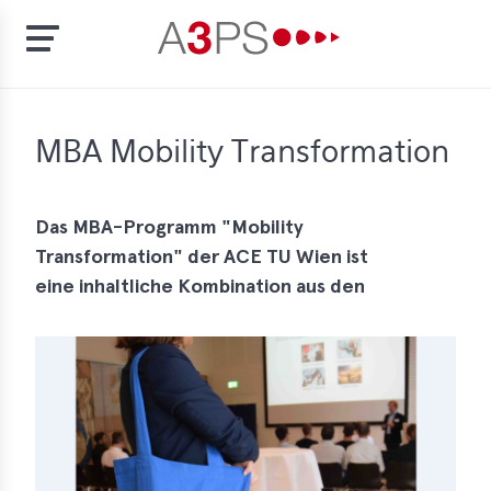
Skip
to
t
MBA Mobility Transformation
main
content
ion
tement
Das MBA-Programm "Mobility
Transformation" der ACE TU Wien ist
rd
eine inhaltliche Kombination aus den
f
al
pliance
bers
bership