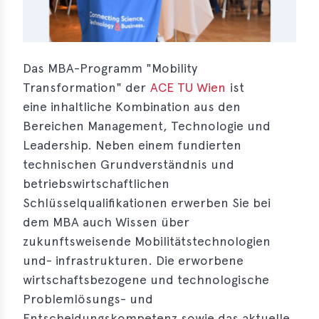
s
s
s
Das MBA-Programm "Mobility
Transformation" der
ACE TU Wien
ist
schreibungen
eine inhaltliche Kombination aus den
ications
Bereichen Management, Technologie und
Leadership. Neben einem fundierten
llenangebote
technischen Grundverständnis und
ices
betriebswirtschaftlichen
Schlüsselqualifikationen erwerben Sie bei
S
dem MBA auch Wissen über
dmaps
zukunftsweisende Mobilitätstechnologien
ert
und- infrastrukturen. Die erworbene
ups
wirtschaftsbezogene und technologische
tion
Problemlösungs- und
ers
Entscheidungskompetenz sowie das aktuelle