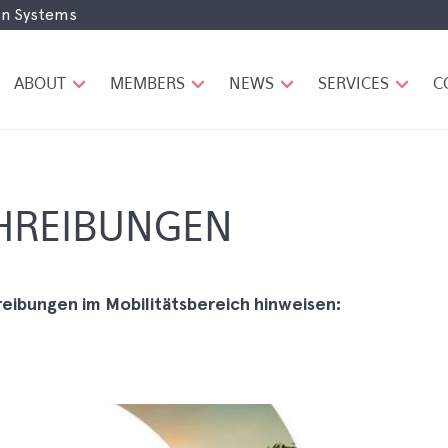
ion Systems
H
A
U
ABOUT
MEMBERS
NEWS
SERVICES
C
P
T
N
A
V
I
HREIBUNGEN
G
A
T
I
eibungen im Mobilitätsbereich hinweisen:
O
N