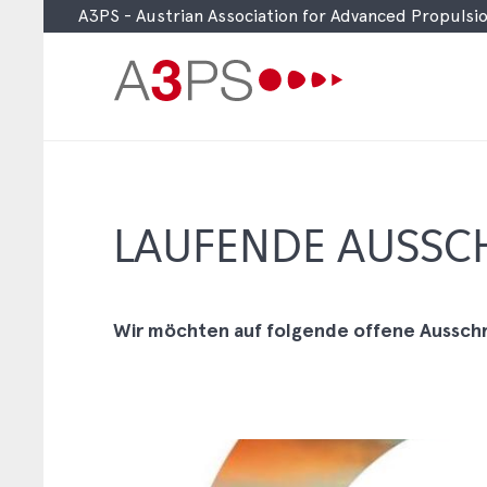
A3PS - Austrian Association for Advanced Propuls
Skip
to
main
content
LAUFENDE AUSSC
Wir möchten auf folgende offene Ausschr