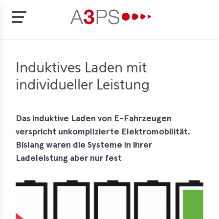
Skip
to
t
Induktives Laden mit
main
content
individueller Leistung
ion
tement
rd
Das induktive Laden von E-Fahrzeugen
verspricht unkomplizierte Elektromobilität.
f
Bislang waren die Systeme in ihrer
al
Ladeleistung aber nur fest
pliance
bers
bership