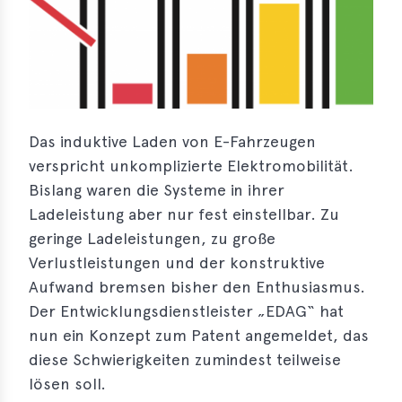
s
s
s
schreibungen
Das induktive Laden von E-Fahrzeugen
ications
verspricht unkomplizierte Elektromobilität.
llenangebote
Bislang waren die Systeme in ihrer
Ladeleistung aber nur fest einstellbar. Zu
ices
geringe Ladeleistungen, zu große
Verlustleistungen und der konstruktive
S
Aufwand bremsen bisher den Enthusiasmus.
dmaps
Der Entwicklungsdienstleister „EDAG“ hat
ert
nun ein Konzept zum Patent angemeldet, das
ups
diese Schwierigkeiten zumindest teilweise
tion
lösen soll.
ers