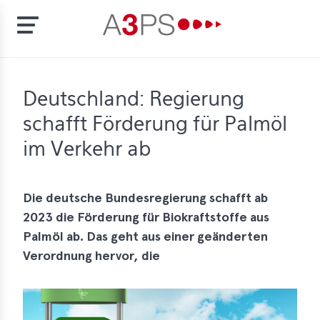
Skip
to
t
Deutschland: Regierung
main
content
schafft Förderung für Palmöl
ion
tement
im Verkehr ab
rd
Die deutsche Bundesregierung schafft ab
f
2023 die Förderung für Biokraftstoffe aus
al
Palmöl ab. Das geht aus einer geänderten
pliance
Verordnung hervor, die
bers
bership