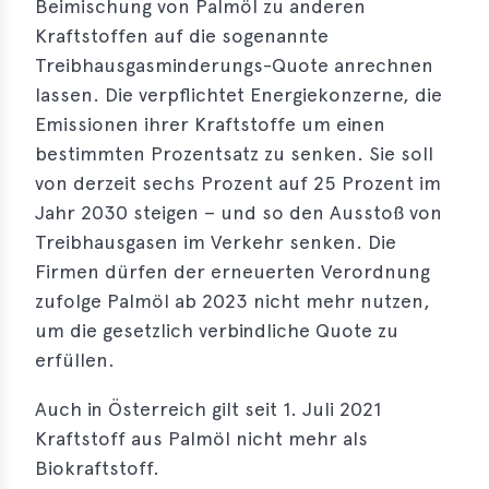
Beimischung von Palmöl zu anderen
Kraftstoffen auf die sogenannte
erences
Treibhausgasminderungs-Quote anrechnen
-
lassen. Die verpflichtet Energiekonzerne, die
lity
Emissionen ihrer Kraftstoffe um einen
5
bestimmten Prozentsatz zu senken. Sie soll
t
von derzeit sechs Prozent auf 25 Prozent im
ferences
Jahr 2030 steigen – und so den Ausstoß von
-
Treibhausgasen im Verkehr senken. Die
lity
Firmen dürfen der erneuerten Verordnung
6
zufolge Palmöl ab 2023 nicht mehr nutzen,
um die gesetzlich verbindliche Quote zu
ts
erfüllen.
act
Auch in Österreich gilt seit 1. Juli 2021
in
Kraftstoff aus Palmöl nicht mehr als
Biokraftstoff.
bers