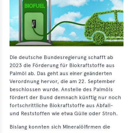
s
s
s
schreibungen
ications
Die deutsche Bundesregierung schafft ab
llenangebote
2023 die Förderung für Biokraftstoffe aus
Palmöl ab. Das geht aus einer geänderten
ices
Verordnung hervor, die am 22. September
S
beschlossen wurde. Anstelle des Palmöls
dmaps
fördert der Bund demnach künftig nur noch
fortschrittliche Biokraftstoffe aus Abfall-
ert
ups
und Reststoffen wie etwa Gülle oder Stroh.
tion
Bislang konnten sich Mineralölfirmen die
ers