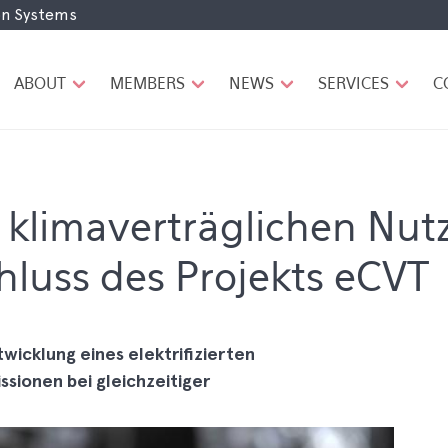
ion Systems
H
A
U
ABOUT
MEMBERS
NEWS
SERVICES
C
P
T
N
A
V
I
limaverträglichen Nutz
G
A
hluss des Projekts eCVT
T
I
O
N
wicklung eines elektrifizierten
sionen bei gleichzeitiger