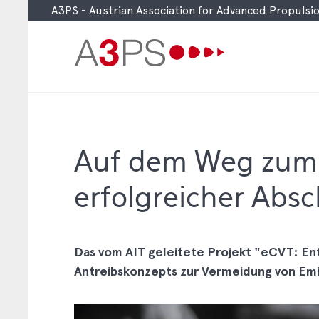
A3PS - Austrian Association for Advanced Propuls
Skip
to
main
content
Auf dem Weg zum k
erfolgreicher Absc
Das vom AIT geleitete Projekt "eCVT: Ent
Antreibskonzepts zur Vermeidung von Emis