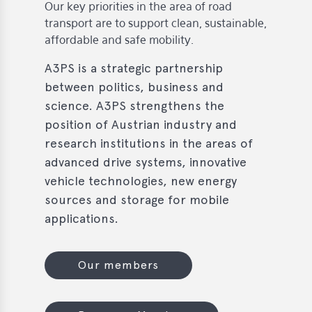
s
Our key priorities in the area of road
transport are to support clean, sustainable,
s
affordable and safe mobility.
s
A3PS is a strategic partnership
between politics, business and
schreibungen
science. A3PS strengthens the
ications
position of Austrian industry and
research institutions in the areas of
llenangebote
advanced drive systems, innovative
ices
vehicle technologies, new energy
sources and storage for mobile
S
applications.
dmaps
ert
ups
Our members
tion
ers