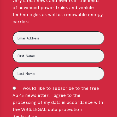
very latest news and events in the fields
of advanced power trains and vehicle
technologies as well as renewable energy
carriers.
I would like to subscribe to the free
A3PS newsletter. I agree to the
processing of my data in accordance with
the WBS.LEGAL data protection
declaration.